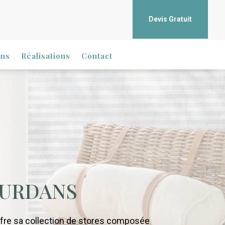
Devis Gratuit
ons
Réalisations
Contact
OURDANS
ffre sa collection de stores composée