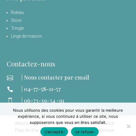
Rideau
Store
Tringle
Linge de maison
Contactez-nous
| Nous contacter par email

| 04-77-58-11-57

| 06-73-39-34 -91

Nous utilisons des cookies pour vous garantir la meilleure
expérience, si vous continuez à utiliser ce site, nous
supposerons que vous en êtes satisfait.
Mentions Légales
Politique de Confidentialité
Plan du Site
Création Site Internet Montbrison
-j'accepte-
-je refuse-