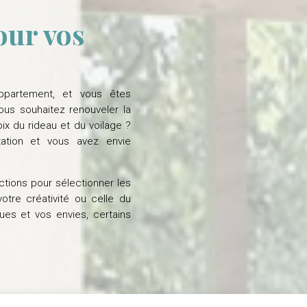
our vos
ppartement, et vous êtes
ous souhaitez renouveler la
x du rideau et du voilage ?
ation et vous avez envie
ctions pour sélectionner les
otre créativité ou celle du
ques et vos envies, certains