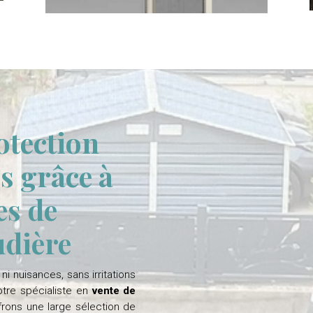
otection
es grâce à
es de
udière
i nuisances, sans irritations
votre spécialiste en
vente de
frons une large sélection de