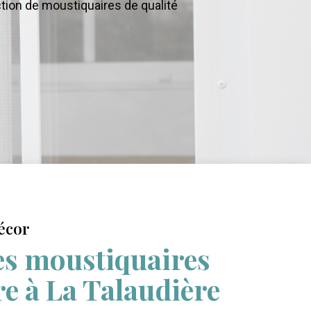
tion de moustiquaires de qualité
écor
es moustiquaires
e à La Talaudière