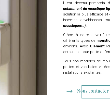
Il est devenu primordial
notamment du moustique tig
solution la plus efficace e
insectes envahissants to
moustiques…).
Grâce à notre savoir-fai
différents types de
moustiq
environs. Avec
Clément R
enroulable pour porte et fenê
Tous nos modèles de moust
portes et vos baies vitrées
installations existantes.
$
Nous contacter