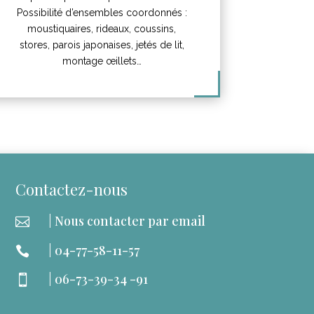
Possibilité d’ensembles coordonnés :
moustiquaires, rideaux, coussins,
stores, parois japonaises, jetés de lit,
montage œillets…
Contactez-nous
| Nous contacter par email

| 04-77-58-11-57

| 06-73-39-34 -91
