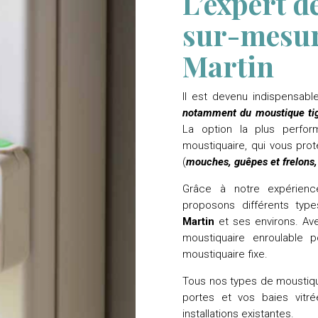
L’expert d
sur-mesur
Martin
Il est devenu indispensab
notamment du moustique ti
La option la plus perfor
moustiquaire, qui vous pro
(
mouches, guêpes et frelons
Grâce à notre expérienc
proposons différents ty
Martin
et ses environs. A
moustiquaire enroulable p
moustiquaire fixe.
Tous nos types de moustiqu
portes et vos baies vitré
installations existantes.