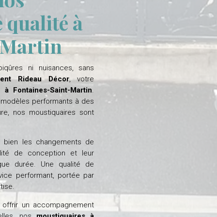
 qualité à
-Martin
iqûres ni nuisances, sans
ent Rideau Décor
, votre
 à Fontaines-Saint-Martin
.
modèles performants à des
ure, nos moustiquaires sont
ès bien les changements de
lité de conception et leur
ngue durée. Une qualité de
vice performant, portée par
tise.
à offrir un accompagnement
nelles, nos
moustiquaires à