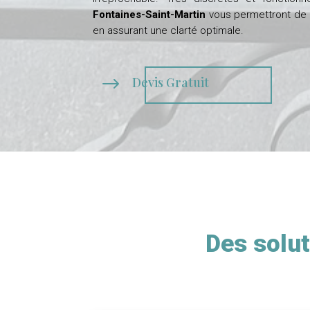
Fontaines-Saint-Martin
vous permettront de pr
en assurant une clarté optimale.
$
Devis Gratuit
Des solut