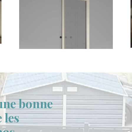
’une bonne
 les
nos