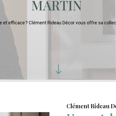
MARTIN
 et efficace ? Clément Rideau Décor vous offre sa collec
"
Clément Rideau D