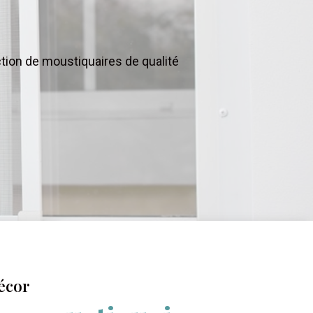
tion de moustiquaires de qualité
écor