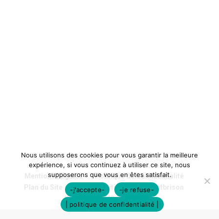
Nous utilisons des cookies pour vous garantir la meilleure
expérience, si vous continuez à utiliser ce site, nous
supposerons que vous en êtes satisfait.
Mentions Légales
Politique de Confidentialité
Plan du Site
Création Site Internet Montbrison
-j'accepte-
-je refuse-
Webdesign 842 Concept
| politique de confidentialité |